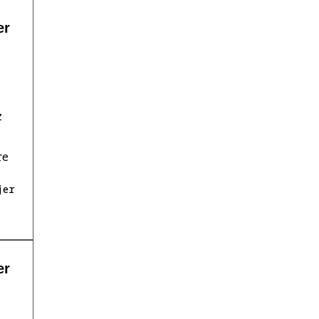
er
z
re
jer
er