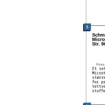
5
Schme
Micro
Str. 9
Pres
Et se
Micro
størr
for p
tettv
stoff