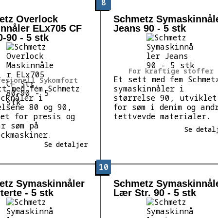
8
tz Overlock
Schmetz Symaskinnål
nnåler ELx705 CF
Jeans 90 - 5 stk
0-90 - 5 stk
For kraftige stoffer
Et sett med fem Schmet
fesjonell Sykomfort
tt med fem Schmetz
symaskinnåler i
ocknåler i
størrelse 90, utviklet
elsene 80 og 90,
for søm i denim og and
net for presis og
tettvevde materialer.
ar søm på
Se detal
ockmaskiner.
Se detaljer
10
tz Symaskinnåler
Schmetz Symaskinnål
erte - 5 stk
Lær Str. 90 - 5 stk