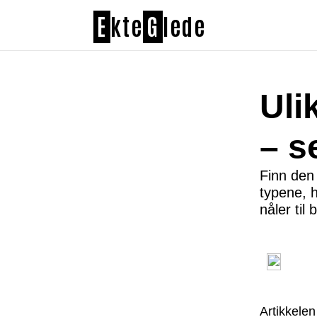
E
kte
G
lede
Uli
– s
Finn den 
typene, h
nåler til
Artikkelen