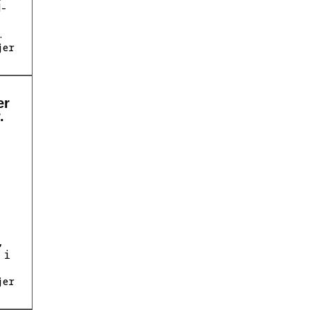
H-
.
jer
er
.
,
 i
.
jer