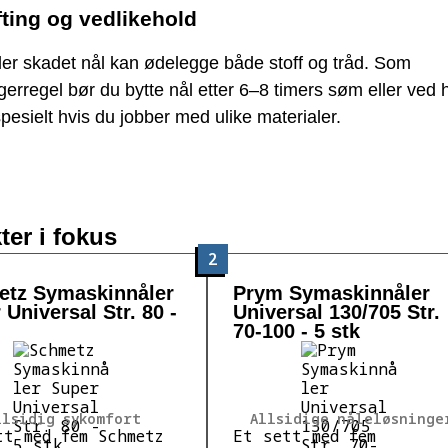
fting og vedlikehold
ler skadet nål kan ødelegge både stoff og tråd. Som
erregel bør du bytte nål etter 6–8 timers søm eller ved h
spesielt hvis du jobber med ulike materialer.
ter i fokus
2
tz Symaskinnåler
Prym Symaskinnåler
 Universal Str. 80 -
Universal 130/705 Str.
70-100 - 5 stk
llsidig sykomfort
Allsidige nåleløsninge
tt med fem Schmetz
Et sett med fem