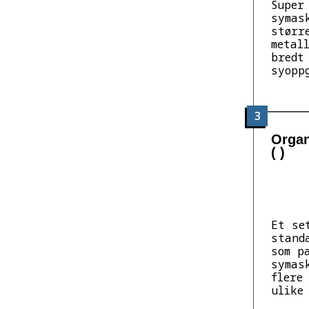
Super
symas
størr
metal
bredt
syopp
3
Organ
( )
Et se
stand
som p
symas
flere
ulike