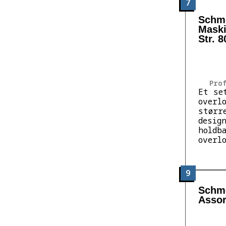
7
Schme
Maski
Str. 8
Pro
Et se
overl
størr
desig
holdb
overl
9
Schme
Assort