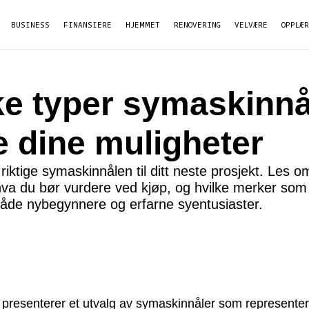
BUSINESS
FINANSIERE
HJEMMET
RENOVERING
VELVÆRE
OPPLÆ
ke typer symaskinnå
e dine muligheter
riktige symaskinnålen til ditt neste prosjekt. Les o
va du bør vurdere ved kjøp, og hvilke merker som 
 både nybegynnere og erfarne syentusiaster.
 presenterer et utvalg av symaskinnåler som representer