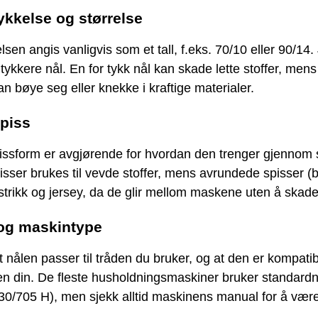
ykkelse og størrelse
lsen angis vanligvis som et tall, f.eks. 70/10 eller 90/14
o tykkere nål. En for tykk nål kan skade lette stoffer, mens
an bøye seg eller knekke i kraftige materialer.
spiss
issform er avgjørende for hvordan den trenger gjennom s
sser brukes til vevde stoffer, mens avrundede spisser (ba
l strikk og jersey, da de glir mellom maskene uten å skad
 og maskintype
t nålen passer til tråden du bruker, og at den er kompat
n din. De fleste husholdningsmaskiner bruker standardn
30/705 H), men sjekk alltid maskinens manual for å være