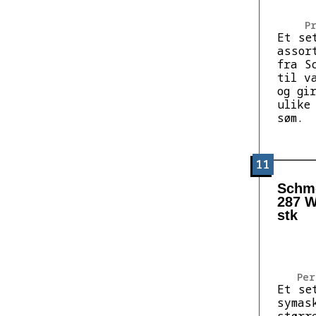
P
Et se
assor
fra S
til v
og gi
ulike
søm.
11
Schme
287 W
stk
Per
Et se
symas