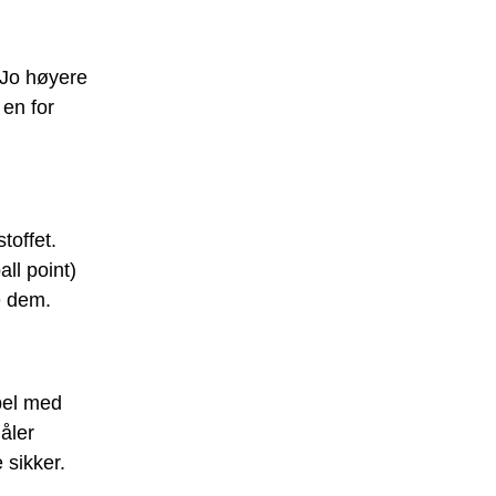
. Jo høyere
 en for
toffet.
ll point)
e dem.
ibel med
åler
 sikker.