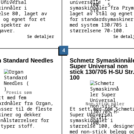
 Universal
universelle
kinnåler i
symaskinnåler fra Prym
else 80, laget av
laget av stål og egnet
l og egnet for et
for standardsymaskiner
 spekter av
med system 130/705 i
gaver.
størrelsene 70–100.
Se detaljer
Se detal
4
 Standard Needles
Schmetz Symaskinnål
Super Universal non
stick 130/705 H-SU Str
100
Presis søm
tt med fem
ardnåler fra Organ,
Non-stick nåler
asser til de fleste
Et sett med fem Schmet
kiner og dekker
Super Universal
 nålstørrelser for
symaskinnåler i
 typer stoff.
størrelse 100, designe
med non-stick belegg o