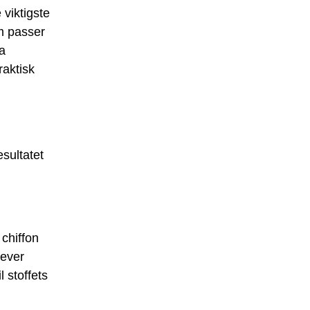
 viktigste
om passer
ra
raktisk
esultatet
 chiffon
rever
 stoffets