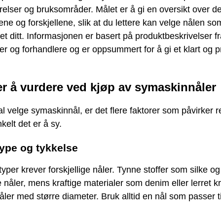
rrelser og bruksområder. Målet er å gi en oversikt over de
e og forskjellene, slik at du lettere kan velge nålen s
ktet ditt. Informasjonen er basert på produktbeskrivelser f
r og forhandlere og er oppsummert for å gi et klart og p
er å vurdere ved kjøp av symaskinnåler
l velge symaskinnål, er det flere faktorer som påvirker r
kelt det er å sy.
type og tykkelse
ftyper krever forskjellige nåler. Tynne stoffer som silke og
e nåler, mens kraftige materialer som denim eller lerret k
åler med større diameter. Bruk alltid en nål som passer til