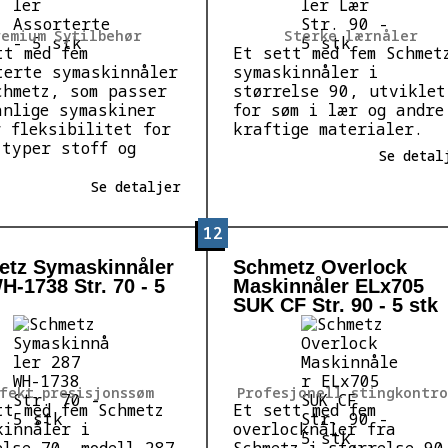
remium Sytilbehør
Sterke lærnåler
tt med fem
Et sett med fem Schmet
terte symaskinnåler
symaskinnåler i
chmetz, som passer
størrelse 90, utviklet
anlige symaskiner
for søm i lær og andre
r fleksibilitet for
kraftige materialer.
 typer stoff og
Se detal
Se detaljer
12
tz Symaskinnåler
Schmetz Overlock
H-1738 Str. 70 - 5
Maskinnåler ELx705
SUK CF Str. 90 - 5 stk
fekt presisjonssøm
Profesjonell stingkontro
tt med fem Schmetz
Et sett med fem
kinnåler i
overlocknåler fra