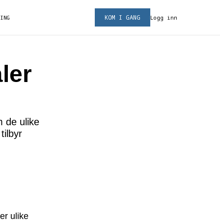
KOM I GANG
RING
Logg inn
ler
m de ulike
tilbyr
er ulike