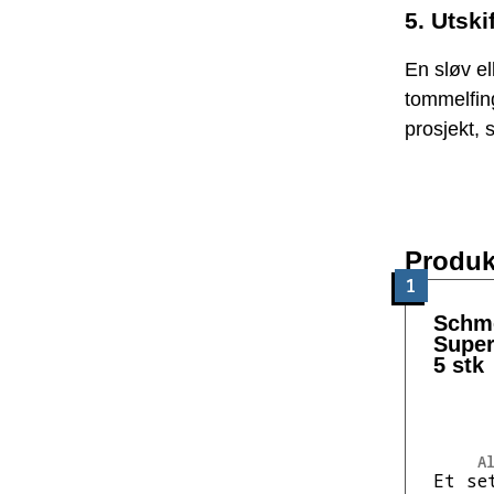
5. Utski
En sløv el
tommelfing
prosjekt, 
Produk
1
Schme
Super
5 stk
A
Et se