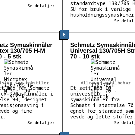
standardtype 130/705 
Se detaljer
SU for bruk i vanlige
husholdningssymaskiner
Se detal
6
tz Symaskinnåler
Schmetz Symaskinnål
tex 130/705 H-M
Universal 130/705H Str
0 - 5 stk
70 - 10 stk
isjon for tekstiler
Allround sytilbehør
tt med fem Schmetz
Et sett med 10
tex-symaskinnåler i
universelle
else 90, designet
symaskinnåler fra
resisjonssying i
Schmetz i størrelse 70
evde og fine
egnet for standard søm
er.
vevde og lette stoffer
Se detaljer
Se detal