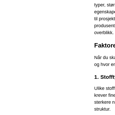
typer, stø
egenskapen
til prosje
produsente
overblikk.
Faktor
Når du ska
og hvor en
1. Stoff
Ulike stof
krever fin
sterkere n
struktur.