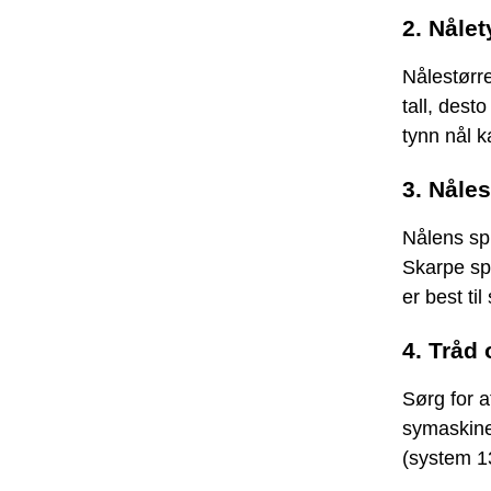
2. Nålet
Nålestørre
tall, dest
tynn nål k
3. Nåle
Nålens sp
Skarpe spi
er best ti
4. Tråd
Sørg for a
symaskine
(system 1