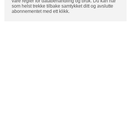
våre regler for databehandling og bruk. Du kan når
som helst trekke tilbake samtykket ditt og avslutte
abonnementet med ett klikk.