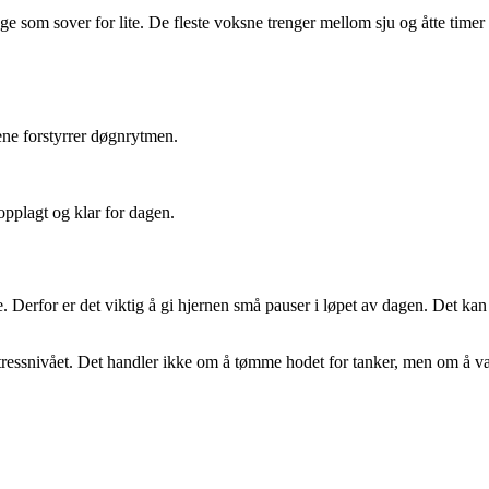
 som sover for lite. De fleste voksne trenger mellom sju og åtte timer s
ene forstyrrer døgnrytmen.
opplagt og klar for dagen.
. Derfor er det viktig å gi hjernen små pauser i løpet av dagen. Det kan v
tressnivået. Det handler ikke om å tømme hodet for tanker, men om å være