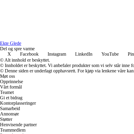
E
kte
G
lede
Del og spre varme
X
Facebook
Instagram
LinkedIn
YouTube
Pin
© Alt innhold er beskyttet.
© Innholdet er beskyttet. Vi anbefaler produkter som vi selv står inne 
© Denne siden er underlagt opphavsrett. For kjøp via lenkene våre kan v
Møt oss
Opprinnelse
Vårt formål
Teamet
Gi et bidrag
Kontorplasseringer
Samarbeid
Annonsør
Støtter
Henvisende partner
Teammedlem