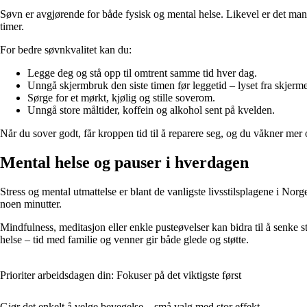
Søvn er avgjørende for både fysisk og mental helse. Likevel er det mange
timer.
For bedre søvnkvalitet kan du:
Legge deg og stå opp til omtrent samme tid hver dag.
Unngå skjermbruk den siste timen før leggetid – lyset fra skjerm
Sørge for et mørkt, kjølig og stille soverom.
Unngå store måltider, koffein og alkohol sent på kvelden.
Når du sover godt, får kroppen tid til å reparere seg, og du våkner mer 
Mental helse og pauser i hverdagen
Stress og mental utmattelse er blant de vanligste livsstilsplagene i Norge
noen minutter.
Mindfulness, meditasjon eller enkle pusteøvelser kan bidra til å senke s
helse – tid med familie og venner gir både glede og støtte.
Prioriter arbeidsdagen din: Fokuser på det viktigste først
Gjør det enkelt å velge bevegelse – små valg med stor effekt