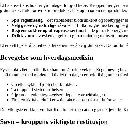
Et balansert kosthold er grunnlaget for god helse. Kroppen trenger næri
grønnsaker, frukt, grove kornprodukter, fisk og magre meieriprodukter.
Spis regelmessig
– det stabiliserer blodsukkeret og forebygger ene
Velg grove og naturlige råvarer
– fullkorn, grønnsaker og belgf
Begrens sukker og ultraprosessert mat
– de gir rask energi, 
Drikk vann
– væskemangel kan gi hodepine og redusert konsent
Et enkelt tips er å la halve tallerkenen bestå av grønnsaker. Da får du bå
Bevegelse som hverdagsmedisin
Fysisk aktivitet handler ikke bare om å holde vekten. Regelmessig beveg
– 30 minutter med moderat aktivitet om dagen er nok til å gjøre en forsk
Gå eller sykle til jobb eller butikken.
Ta trappen i stedet for heisen.
Gjør noen enkle tøyeøvelser i løpet av arbeidsdagen.
Finn en aktivitet du liker – det øker sjansen for at du fortsetter.
Det viktigste er ikke hvor hardt du trener, men at du gjør det jevnlig. 
Søvn – kroppens viktigste restitusjon