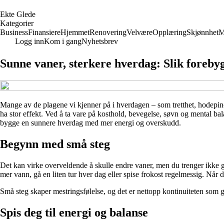
E
kte
G
lede
Kategorier
Business
Finansiere
Hjemmet
Renovering
Velvære
Opplæring
Skjønnhet
M
Logg inn
Kom i gang
Nyhetsbrev
Sunne vaner, sterkere hverdag: Slik forebyg
Mange av de plagene vi kjenner på i hverdagen – som tretthet, hodepine,
ha stor effekt. Ved å ta vare på kosthold, bevegelse, søvn og mental b
bygge en sunnere hverdag med mer energi og overskudd.
Begynn med små steg
Det kan virke overveldende å skulle endre vaner, men du trenger ikke gjø
mer vann, gå en liten tur hver dag eller spise frokost regelmessig. Når 
Små steg skaper mestringsfølelse, og det er nettopp kontinuiteten som gi
Spis deg til energi og balanse