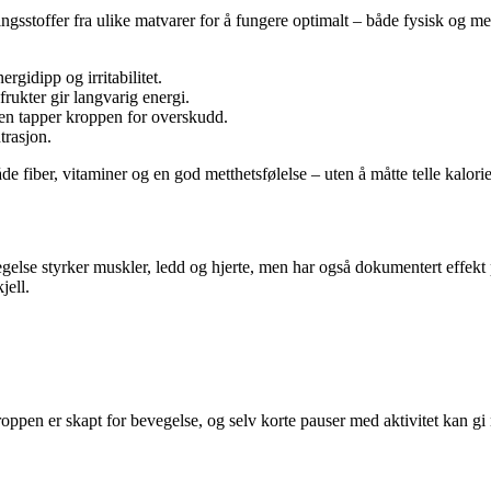
ngsstoffer fra ulike matvarer for å fungere optimalt – både fysisk og me
rgidipp og irritabilitet.
rukter gir langvarig energi.
men tapper kroppen for overskudd.
rasjon.
de fiber, vitaminer og en god metthetsfølelse – uten å måtte telle kalorie
else styrker muskler, ledd og hjerte, men har også dokumentert effekt på
jell.
Kroppen er skapt for bevegelse, og selv korte pauser med aktivitet kan gi