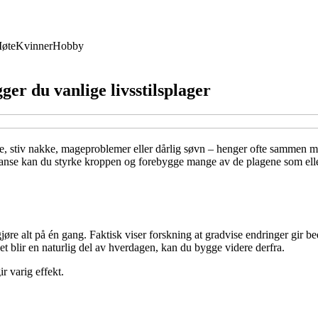
øte
Kvinner
Hobby
ger du vanlige livsstilsplager
 stiv nakke, mageproblemer eller dårlig søvn – henger ofte sammen med l
alanse kan du styrke kroppen og forebygge mange av de plagene som eller
re alt på én gang. Faktisk viser forskning at gradvise endringer gir bed
det blir en naturlig del av hverdagen, kan du bygge videre derfra.
r varig effekt.